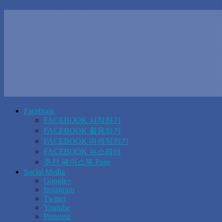
Facebook
FACEBOOK 시작하기
FACEBOOK 활용하기
FACEBOOK 마케팅하기
FACEBOOK 뉴스레터
추천 페이스북 Page
Social Media
Google+
Instagram
Twitter
Youtube
Pinterest