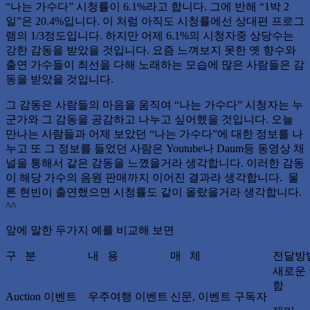
“나는 가수다” 시청률이 6.1%라고 합니다. 그에 반해 “1박 2
일”은 20.4%입니다. 이 처럼 아직도 시청률에선 상대편 프로그
램의 1/3정도입니다. 하지만 어제 6.1%의 시청자중 상당수는
강한 감동을 받았을 것입니다. 요즘 느껴보지 못한 옛 향수와
출연 가수들이 최선을 다해 노래하는 모습에 많은 사람들은 감
동을 받았을 것입니다.
그 감동은 사람들의 마음을 움직여 “나는 가수다” 시청자는 누
군가와 그 감동을 공감하고 나누고 싶어했을 것입니다. 오늘
만나는 사람들과 어제 보았던 “나는 가수다”에 대한 정보를 나
누고 또 그 정보를 들었던 사람은 Youtube나 Daum등 동영상 채
널을 통해서 같은 감동을 느꼈을거라 생각합니다. 이러한 감동
이 해당 가수의 음원 판매까지 이어진 결과라 생각합니다. 물
론 현빈이 출연했으면 시청률도 같이 올랐을거라 생각합니다.
^^
앞에 말한 두가지 예를 비교해 보면
구 분
내 용
매 체
전달방
새로운 
함
Auction 이벤트
우주여행 이벤트
신문, 이벤트 구독자