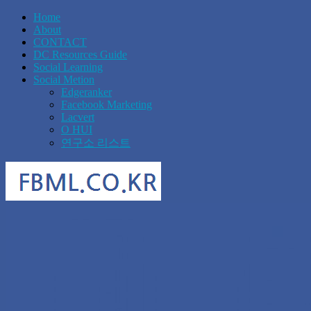
Home
About
CONTACT
DC Resources Guide
Social Learning
Social Metion
Edgeranker
Facebook Marketing
Lacvert
O HUI
연구소 리스트