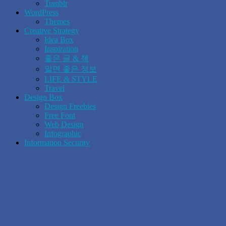
Tumblr
WordPress
Themes
Creative Strategy
Idea Box
Inspiration
좋은 글 & 책
알면 좋은 정보
LIFE & STYLE
Travel
Design Box
Design Freebies
Free Font
Web Design
Infographic
Information Security