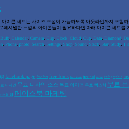
k
가지 벡터 아이콘 세트는 사이즈 조절이 가능하도록 아웃라인까지 포함
프로페셔널한 느낌의 아이콘들이 필요하다면 아래 아이콘 세트를
,
Bulb
,
Calendar
,
Camera
,
Clip
,
Clock
,
Cloud
,
Cup
,
Data
,
Diamond
,
Di
en
,
Phone
,
photo
,
Search
,
Settings
,
Shop
,
Sound
,
Stack
,
Star
,
Study
,
T-s
ng
facebook page
free fonts
in
free psd
infographic
free font
free icon
icons
무료 
무료 디자인 소스
무료 아이콘
무료 텍스쳐
료 디자인
페이스북 마케팅
뉴스레터