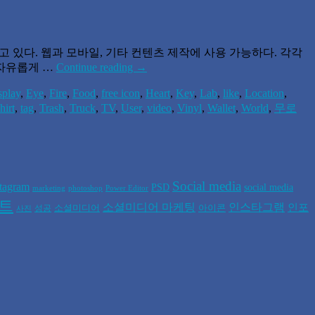
하고 있다. 웹과 모바일, 기타 컨텐츠 제작에 사용 가능하다. 각각
 자유롭게 …
Continue reading
→
splay
,
Eye
,
Fire
,
Food
,
free icon
,
Heart
,
Key
,
Lab
,
like
,
Location
,
hirt
,
tag
,
Trash
,
Truck
,
TV
,
User
,
video
,
Vinyl
,
Wallet
,
World
,
무로
Social media
stagram
PSD
social media
marketing
photoshop
Power Editor
폰트
소셜미디어 마케팅
인스타그램
인포
소셜미디어
아이콘
성공
사진