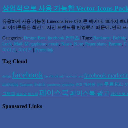
상업적으로 사용 가능한 Vector Icons Pac
유용하게 사용 가능한 Linecons Free 아이콘 팩이다. 48
의 아이콘들은 최신 디자인 트렌드를 반영했기 때문에, 만약 
Categories:
Design Box
,
facebook 컨텐츠
| Tags:
Banknote
,
Bubble
Lock
,
Mail
,
Megaphone
,
music
,
News
,
Note
,
Paper plane
,
Params
,
P
아이콘
,
아이콘
|
Permalink
Tag Cloud
facebook
facebook marketi
facebook ad
Facebook ads
design
무료 PSD
marketing
Twitter
마케팅
Textures
youtube
무
광고
wordpress
명언
페이스북
페이스북 광고
그래픽
페이스북 
텍스쳐
좋은 말
Sponsored Links