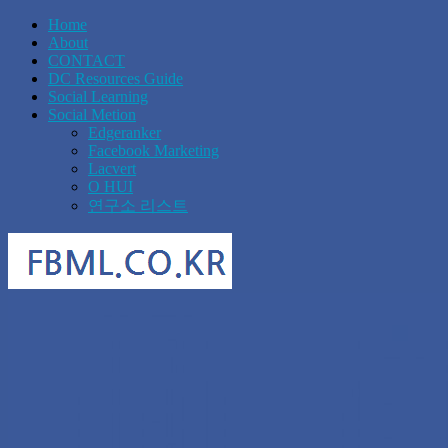
Home
About
CONTACT
DC Resources Guide
Social Learning
Social Metion
Edgeranker
Facebook Marketing
Lacvert
O HUI
연구소 리스트