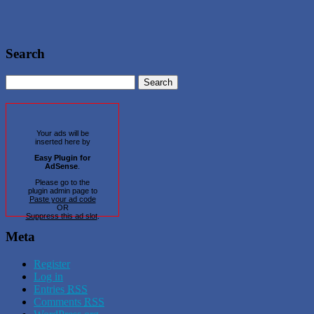
Search
Your ads will be
inserted here by
Easy Plugin for
AdSense
.
Please go to the
plugin admin page to
Paste your ad code
OR
Suppress this ad slot
.
Meta
Register
Log in
Entries
RSS
Comments
RSS