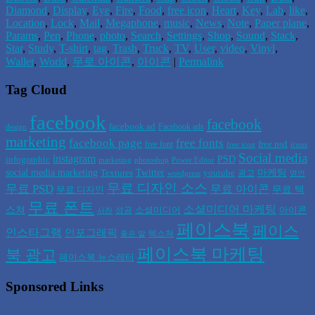
Diamond
,
Display
,
Eye
,
Fire
,
Food
,
free icon
,
Heart
,
Key
,
Lab
,
like
,
Location
,
Lock
,
Mail
,
Megaphone
,
music
,
News
,
Note
,
Paper plane
,
Params
,
Pen
,
Phone
,
photo
,
Search
,
Settings
,
Shop
,
Sound
,
Stack
,
Star
,
Study
,
T-shirt
,
tag
,
Trash
,
Truck
,
TV
,
User
,
video
,
Vinyl
,
Wallet
,
World
,
무로 아이콘
,
아이콘
|
Permalink
Tag Cloud
facebook
facebook
facebook ad
Facebook ads
design
marketing
facebook page
free fonts
free psd
free font
free icon
icons
Social media
instagram
PSD
infographic
marketing
photoshop
Power Editor
social media marketing
Twitter
마케팅
Textures
youtube
광고
wordpress
명언
무료 디자인 소스
무료 PSD
무료 아이콘
무료 텍
무료 디자인
무료 폰트
소셜미디어 마케팅
스쳐
소셜미디어
아이콘
성공
사진
페이스북
페이스
인스타그램
인포그래픽
텍스쳐
좋은 말
페이스북 마케팅
북 광고
페이스북 뉴스레터
Sponsored Links