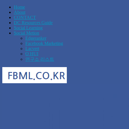
Home
About
CONTACT
DC Resources Guide
Social Learning
Social Metion
Edgeranker
Facebook Marketing
Lacvert
O HUI
연구소 리스트