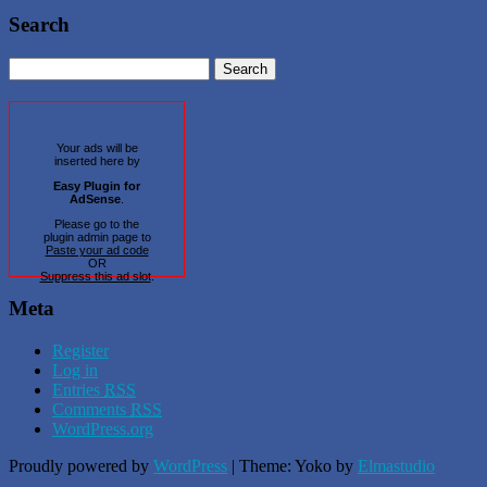
Search
Your ads will be
inserted here by
Easy Plugin for
AdSense
.
Please go to the
plugin admin page to
Paste your ad code
OR
Suppress this ad slot
.
Meta
Register
Log in
Entries
RSS
Comments
RSS
WordPress.org
Proudly powered by
WordPress
|
Theme: Yoko by
Elmastudio