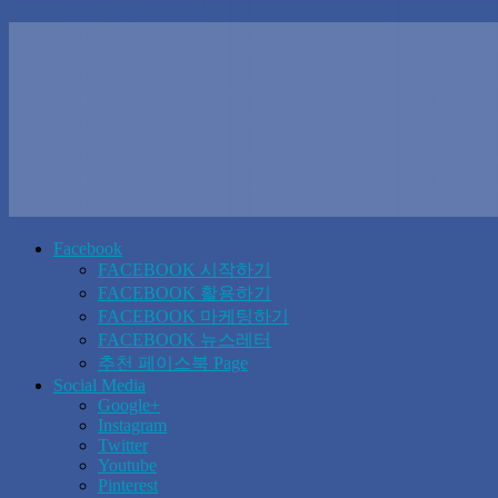
Facebook
FACEBOOK 시작하기
FACEBOOK 활용하기
FACEBOOK 마케팅하기
FACEBOOK 뉴스레터
추천 페이스북 Page
Social Media
Google+
Instagram
Twitter
Youtube
Pinterest