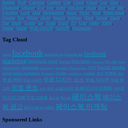
Bubble
,
Bulb
,
Calendar
,
Camera
,
Clip
,
Clock
,
Cloud
,
Cup
,
Data
,
Diamond
,
Display
,
Eye
,
Fire
,
Food
,
free icon
,
Heart
,
Key
,
Lab
,
like
,
Location
,
Lock
,
Mail
,
Megaphone
,
music
,
News
,
Note
,
Paper plane
,
Params
,
Pen
,
Phone
,
photo
,
Search
,
Settings
,
Shop
,
Sound
,
Stack
,
Star
,
Study
,
T-shirt
,
tag
,
Trash
,
Truck
,
TV
,
User
,
video
,
Vinyl
,
Wallet
,
World
,
무로 아이콘
,
아이콘
|
Permalink
Tag Cloud
facebook
facebook
facebook ad
Facebook ads
design
marketing
facebook page
free fonts
free psd
free font
free icon
icons
Social media
instagram
PSD
infographic
marketing
photoshop
Power Editor
social media marketing
Twitter
마케팅
Textures
youtube
광고
wordpress
명언
무료 디자인 소스
무료 PSD
무료 아이콘
무료 텍
무료 디자인
무료 폰트
소셜미디어 마케팅
스쳐
소셜미디어
아이콘
성공
사진
페이스북
페이스
인스타그램
인포그래픽
텍스쳐
좋은 말
페이스북 마케팅
북 광고
페이스북 뉴스레터
Sponsored Links