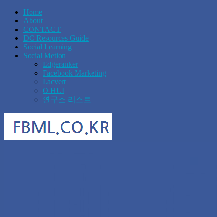
Home
About
CONTACT
DC Resources Guide
Social Learning
Social Metion
Edgeranker
Facebook Marketing
Lacvert
O HUI
연구소 리스트