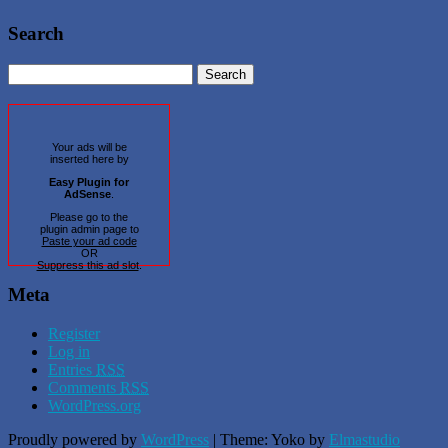
Search
Your ads will be
inserted here by
Easy Plugin for
AdSense
.
Please go to the
plugin admin page to
Paste your ad code
OR
Suppress this ad slot
.
Meta
Register
Log in
Entries
RSS
Comments
RSS
WordPress.org
Proudly powered by
WordPress
|
Theme: Yoko by
Elmastudio