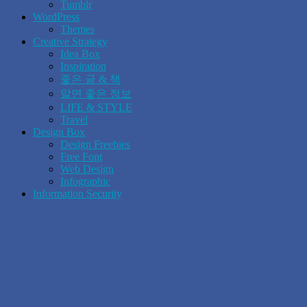
Tumblr
WordPress
Themes
Creative Strategy
Idea Box
Inspiration
좋은 글 & 책
알면 좋은 정보
LIFE & STYLE
Travel
Design Box
Design Freebies
Free Font
Web Design
Infographic
Information Security