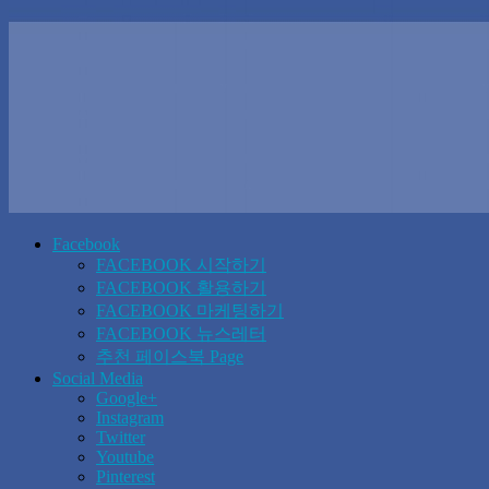
Facebook
FACEBOOK 시작하기
FACEBOOK 활용하기
FACEBOOK 마케팅하기
FACEBOOK 뉴스레터
추천 페이스북 Page
Social Media
Google+
Instagram
Twitter
Youtube
Pinterest