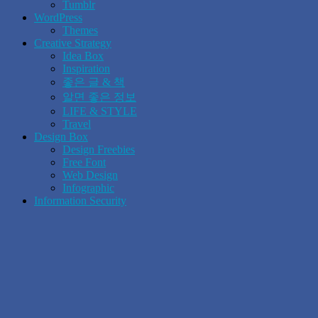
Tumblr
WordPress
Themes
Creative Strategy
Idea Box
Inspiration
좋은 글 & 책
알면 좋은 정보
LIFE & STYLE
Travel
Design Box
Design Freebies
Free Font
Web Design
Infographic
Information Security