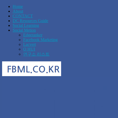
Home
About
CONTACT
DC Resources Guide
Social Learning
Social Metion
Edgeranker
Facebook Marketing
Lacvert
O HUI
연구소 리스트