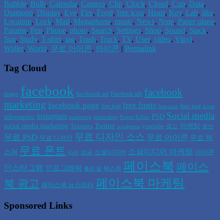
Bubble
,
Bulb
,
Calendar
,
Camera
,
Clip
,
Clock
,
Cloud
,
Cup
,
Data
,
Diamond
,
Display
,
Eye
,
Fire
,
Food
,
free icon
,
Heart
,
Key
,
Lab
,
like
,
Location
,
Lock
,
Mail
,
Megaphone
,
music
,
News
,
Note
,
Paper plane
,
Params
,
Pen
,
Phone
,
photo
,
Search
,
Settings
,
Shop
,
Sound
,
Stack
,
Star
,
Study
,
T-shirt
,
tag
,
Trash
,
Truck
,
TV
,
User
,
video
,
Vinyl
,
Wallet
,
World
,
무로 아이콘
,
아이콘
|
Permalink
Tag Cloud
facebook
facebook
facebook ad
Facebook ads
design
marketing
facebook page
free fonts
free psd
free font
free icon
icons
Social media
instagram
PSD
infographic
marketing
photoshop
Power Editor
social media marketing
Twitter
마케팅
Textures
youtube
광고
wordpress
명언
무료 디자인 소스
무료 PSD
무료 아이콘
무료 텍
무료 디자인
무료 폰트
소셜미디어 마케팅
스쳐
소셜미디어
아이콘
성공
사진
페이스북
페이스
인스타그램
인포그래픽
텍스쳐
좋은 말
페이스북 마케팅
북 광고
페이스북 뉴스레터
Sponsored Links