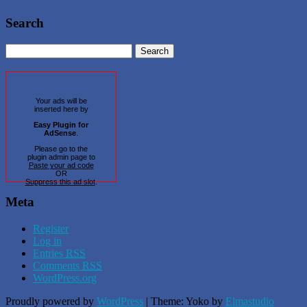
Search
Your ads will be
inserted here by
Easy Plugin for
AdSense
.
Please go to the
plugin admin page to
Paste your ad code
OR
Suppress this ad slot
.
Meta
Register
Log in
Entries
RSS
Comments
RSS
WordPress.org
Proudly powered by
WordPress
|
Theme: Yoko by
Elmastudio