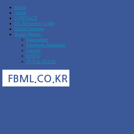
Home
About
CONTACT
DC Resources Guide
Social Learning
Social Metion
Edgeranker
Facebook Marketing
Lacvert
O HUI
연구소 리스트