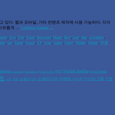
하고 있다. 웹과 모바일, 기타 컨텐츠 제작에 사용 가능하다. 각각
 자유롭게 …
Continue reading
→
splay
,
Eye
,
Fire
,
Food
,
free icon
,
Heart
,
Key
,
Lab
,
like
,
Location
,
hirt
,
tag
,
Trash
,
Truck
,
TV
,
User
,
video
,
Vinyl
,
Wallet
,
World
,
무로
Social media
stagram
PSD
social media
marketing
photoshop
Power Editor
폰트
소셜미디어 마케팅
인스타그램
인포
소셜미디어
아이콘
성공
사진