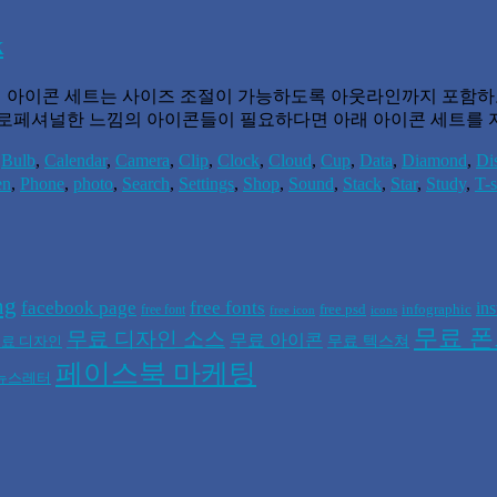
k
가지 벡터 아이콘 세트는 사이즈 조절이 가능하도록 아웃라인까지 포함
프로페셔널한 느낌의 아이콘들이 필요하다면 아래 아이콘 세트를
,
Bulb
,
Calendar
,
Camera
,
Clip
,
Clock
,
Cloud
,
Cup
,
Data
,
Diamond
,
Di
en
,
Phone
,
photo
,
Search
,
Settings
,
Shop
,
Sound
,
Stack
,
Star
,
Study
,
T-s
ng
facebook page
free fonts
in
free psd
infographic
free font
free icon
icons
무료 
무료 디자인 소스
무료 아이콘
무료 텍스쳐
료 디자인
페이스북 마케팅
뉴스레터