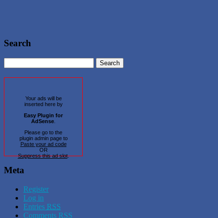
Search
Your ads will be
inserted here by
Easy Plugin for
AdSense
.
Please go to the
plugin admin page to
Paste your ad code
OR
Suppress this ad slot
.
Meta
Register
Log in
Entries
RSS
Comments
RSS